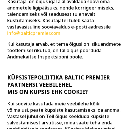
Kasutajal on õigus igal ajal avaldada soovi oma
andmetele ligipääsuks, nende korrigeerimiseks,
täiendamiseks või seadusest tulenevalt
kustutamiseks. Kasutajatel tuleb saata
vastavasisuline sooviavaldus e-posti aadressile
info@balticpremier.com
Kui kasutaja arvab, et tema õigusi on isikuandmete
töötlemisel rikutud, on tal õigus pöörduda
Andmekaitse Inspektsiooni poole.
KÜPSISTEPOLIITIKA BALTIC PREMIER
PARTNERSI VEEBILEHEL
MIS ON KÜPSIS EHK COOKIE?
Kui soovite kasutada meie veebilehe kõiki
võimalusi, peate küpsiste kasutamiseks loa andma.
Vastasel juhul on Teil õigus keelduda küpsiste
salvestamisest arvutisse, mida saate teha enda