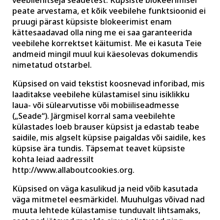
veebilehitseja seadetest. Küpsiste blokeerimisel
peate arvestama, et kõik veebilehe funktsioonid ei
pruugi pärast küpsiste blokeerimist enam
kättesaadavad olla ning me ei saa garanteerida
veebilehe korrektset käitumist. Me ei kasuta Teie
andmeid mingil muul kui käesolevas dokumendis
nimetatud otstarbel.
Küpsised on vaid tekstist koosnevad inforibad, mis
laaditakse veebilehe külastamisel sinu isiklikku
laua- või sülearvutisse või mobiiliseadmesse
(„Seade“). Järgmisel korral sama veebilehte
külastades loeb brauser küpsist ja edastab teabe
saidile, mis algselt küpsise paigaldas või saidile, kes
küpsise ära tundis. Täpsemat teavet küpsiste
kohta leiad aadressilt
http://www.allaboutcookies.org.
Küpsised on väga kasulikud ja neid võib kasutada
väga mitmetel eesmärkidel. Muuhulgas võivad nad
muuta lehtede külastamise tunduvalt lihtsamaks,