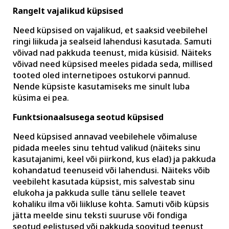
Rangelt vajalikud küpsised
Need küpsised on vajalikud, et saaksid veebilehel
ringi liikuda ja sealseid lahendusi kasutada. Samuti
võivad nad pakkuda teenust, mida küsisid. Näiteks
võivad need küpsised meeles pidada seda, millised
tooted oled internetipoes ostukorvi pannud.
Nende küpsiste kasutamiseks me sinult luba
küsima ei pea.
Funktsionaalsusega seotud küpsised
Need küpsised annavad veebilehele võimaluse
pidada meeles sinu tehtud valikud (näiteks sinu
kasutajanimi, keel või piirkond, kus elad) ja pakkuda
kohandatud teenuseid või lahendusi. Näiteks võib
veebileht kasutada küpsist, mis salvestab sinu
elukoha ja pakkuda sulle tänu sellele teavet
kohaliku ilma või liikluse kohta. Samuti võib küpsis
jätta meelde sinu teksti suuruse või fondiga
seotud eelistused või pakkuda soovitud teenust