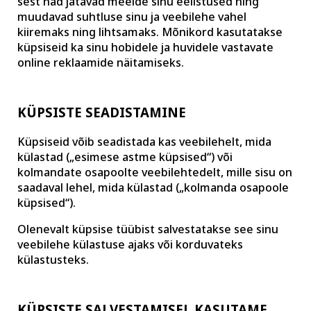
sest nad jätavad meelde sinu eelistused ning
muudavad suhtluse sinu ja veebilehe vahel
kiiremaks ning lihtsamaks. Mõnikord kasutatakse
küpsiseid ka sinu hobidele ja huvidele vastavate
online reklaamide näitamiseks.
KÜPSISTE SEADISTAMINE
Küpsiseid võib seadistada kas veebilehelt, mida
külastad („esimese astme küpsised“) või
kolmandate osapoolte veebilehtedelt, mille sisu on
saadaval lehel, mida külastad („kolmanda osapoole
küpsised“).
Olenevalt küpsise tüübist salvestatakse see sinu
veebilehe külastuse ajaks või korduvateks
külastusteks.
KÜPSISTE SALVESTAMISEL KASUTAME