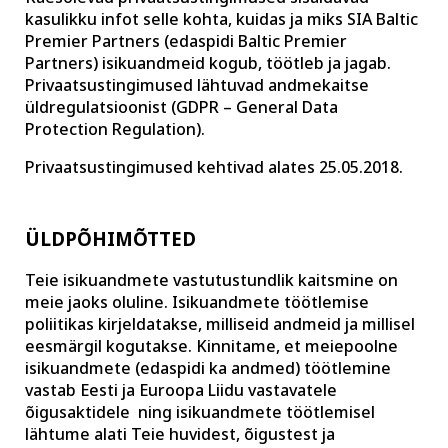
kasulikku infot selle kohta, kuidas ja miks SIA Baltic
Premier Partners (edaspidi Baltic Premier
Partners) isikuandmeid kogub, töötleb ja jagab.
Privaatsustingimused lähtuvad andmekaitse
üldregulatsioonist (GDPR – General Data
Protection Regulation).
Privaatsustingimused kehtivad alates 25.05.2018.
ÜLDPÕHIMÕTTED
Teie isikuandmete vastutustundlik kaitsmine on
meie jaoks oluline. Isikuandmete töötlemise
poliitikas kirjeldatakse, milliseid andmeid ja millisel
eesmärgil kogutakse. Kinnitame, et meiepoolne
isikuandmete (edaspidi ka andmed) töötlemine
vastab Eesti ja Euroopa Liidu vastavatele
õigusaktidele ning isikuandmete töötlemisel
lähtume alati Teie huvidest, õigustest ja