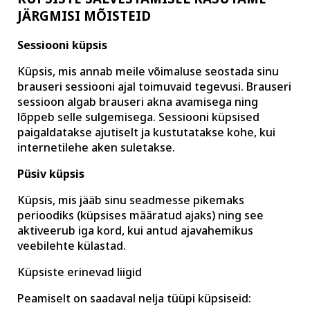
JÄRGMISI MÕISTEID
Sessiooni küpsis
Küpsis, mis annab meile võimaluse seostada sinu
brauseri sessiooni ajal toimuvaid tegevusi. Brauseri
sessioon algab brauseri akna avamisega ning
lõppeb selle sulgemisega. Sessiooni küpsised
paigaldatakse ajutiselt ja kustutatakse kohe, kui
internetilehe aken suletakse.
Püsiv küpsis
Küpsis, mis jääb sinu seadmesse pikemaks
perioodiks (küpsises määratud ajaks) ning see
aktiveerub iga kord, kui antud ajavahemikus
veebilehte külastad.
Küpsiste erinevad liigid
Peamiselt on saadaval nelja tüüpi küpsiseid: