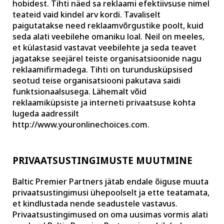
hobidest. Tihti näed sa reklaami efektiivsuse nimel
teateid vaid kindel arv kordi. Tavaliselt
paigutatakse need reklaamvõrgustike poolt, kuid
seda alati veebilehe omaniku loal. Neil on meeles,
et külastasid vastavat veebilehte ja seda teavet
jagatakse seejärel teiste organisatsioonide nagu
reklaamifirmadega. Tihti on turundusküpsised
seotud teise organisatsiooni pakutava saidi
funktsionaalsusega. Lähemalt võid
reklaamiküpsiste ja interneti privaatsuse kohta
lugeda aadressilt
http://www.youronlinechoices.com.
PRIVAATSUSTINGIMUSTE MUUTMINE
Baltic Premier Partners jätab endale õiguse muuta
privaatsustingimusi ühepoolselt ja ette teatamata,
et kindlustada nende seadustele vastavus.
Privaatsustingimused on oma uusimas vormis alati