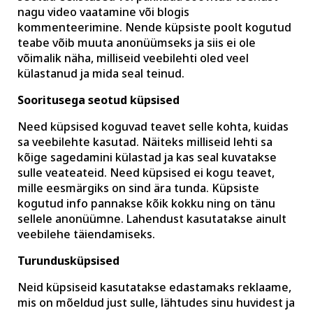
nagu video vaatamine või blogis
kommenteerimine. Nende küpsiste poolt kogutud
teabe võib muuta anonüümseks ja siis ei ole
võimalik näha, milliseid veebilehti oled veel
külastanud ja mida seal teinud.
Sooritusega seotud küpsised
Need küpsised koguvad teavet selle kohta, kuidas
sa veebilehte kasutad. Näiteks milliseid lehti sa
kõige sagedamini külastad ja kas seal kuvatakse
sulle veateateid. Need küpsised ei kogu teavet,
mille eesmärgiks on sind ära tunda. Küpsiste
kogutud info pannakse kõik kokku ning on tänu
sellele anonüümne. Lahendust kasutatakse ainult
veebilehe täiendamiseks.
Turundusküpsised
Neid küpsiseid kasutatakse edastamaks reklaame,
mis on mõeldud just sulle, lähtudes sinu huvidest ja