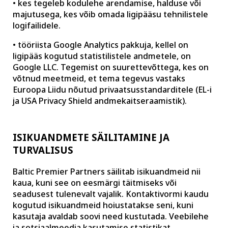
• kes tegeleb kodulehe arendamise, halduse või
majutusega, kes võib omada ligipääsu tehnilistele
logifailidele.
• tööriista Google Analytics pakkuja, kellel on
ligipääs kogutud statistilistele andmetele, on
Google LLC. Tegemist on suurettevõttega, kes on
võtnud meetmeid, et tema tegevus vastaks
Euroopa Liidu nõutud privaatsusstandarditele (EL-i
ja USA Privacy Shield andmekaitseraamistik).
ISIKUANDMETE SÄILITAMINE JA
TURVALISUS
Baltic Premier Partners säilitab isikuandmeid nii
kaua, kuni see on eesmärgi täitmiseks või
seadusest tulenevalt vajalik. Kontaktivormi kaudu
kogutud isikuandmeid hoiustatakse seni, kuni
kasutaja avaldab soovi need kustutada. Veebilehe
ja sotsiaalmeedia kasutamise statistikat