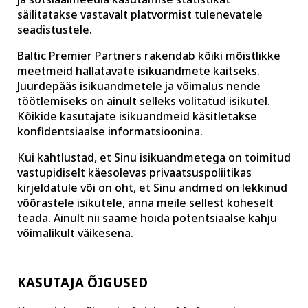
säilitatakse vastavalt platvormist tulenevatele
seadistustele.
Baltic Premier Partners rakendab kõiki mõistlikke
meetmeid hallatavate isikuandmete kaitseks.
Juurdepääs isikuandmetele ja võimalus nende
töötlemiseks on ainult selleks volitatud isikutel.
Kõikide kasutajate isikuandmeid käsitletakse
konfidentsiaalse informatsioonina.
Kui kahtlustad, et Sinu isikuandmetega on toimitud
vastupidiselt käesolevas privaatsuspoliitikas
kirjeldatule või on oht, et Sinu andmed on lekkinud
võõrastele isikutele, anna meile sellest koheselt
teada. Ainult nii saame hoida potentsiaalse kahju
võimalikult väikesena.
KASUTAJA ÕIGUSED