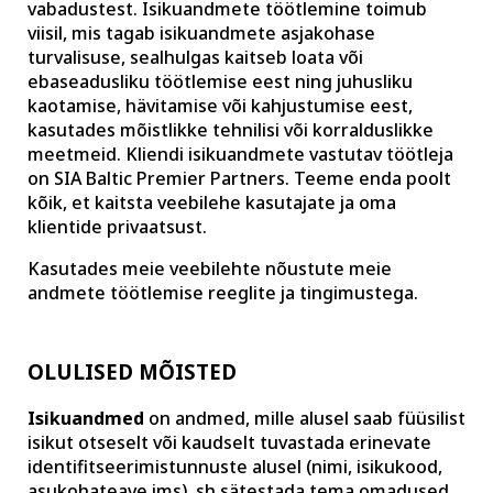
vabadustest. Isikuandmete töötlemine toimub
viisil, mis tagab isikuandmete asjakohase
turvalisuse, sealhulgas kaitseb loata või
ebaseadusliku töötlemise eest ning juhusliku
kaotamise, hävitamise või kahjustumise eest,
kasutades mõistlikke tehnilisi või korralduslikke
meetmeid. Kliendi isikuandmete vastutav töötleja
on SIA Baltic Premier Partners. Teeme enda poolt
kõik, et kaitsta veebilehe kasutajate ja oma
klientide privaatsust.
Kasutades meie veebilehte nõustute meie
andmete töötlemise reeglite ja tingimustega.
OLULISED MÕISTED
Isikuandmed
on andmed, mille alusel saab füüsilist
isikut otseselt või kaudselt tuvastada erinevate
identifitseerimistunnuste alusel (nimi, isikukood,
asukohateave jms), sh sätestada tema omadused,