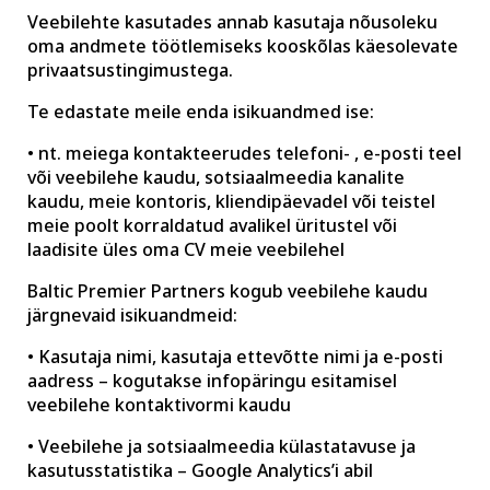
Veebilehte kasutades annab kasutaja nõusoleku
oma andmete töötlemiseks kooskõlas käesolevate
privaatsustingimustega.
Te edastate meile enda isikuandmed ise:
• nt. meiega kontakteerudes telefoni- , e-posti teel
või veebilehe kaudu, sotsiaalmeedia kanalite
kaudu, meie kontoris, kliendipäevadel või teistel
meie poolt korraldatud avalikel üritustel või
laadisite üles oma CV meie veebilehel
Baltic Premier Partners kogub veebilehe kaudu
järgnevaid isikuandmeid:
• Kasutaja nimi, kasutaja ettevõtte nimi ja e-posti
aadress – kogutakse infopäringu esitamisel
veebilehe kontaktivormi kaudu
• Veebilehe ja sotsiaalmeedia külastatavuse ja
kasutusstatistika – Google Analytics’i abil